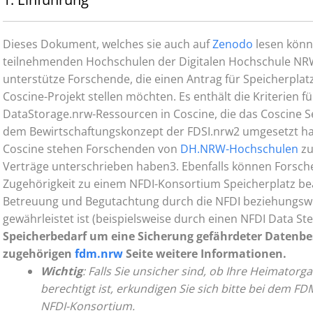
Dieses Dokument, welches sie auch auf
Zenodo
lesen könn
teilnehmenden Hochschulen der Digitalen Hochschule NR
unterstütze Forschende, die einen Antrag für Speicherplat
Coscine-Projekt stellen möchten. Es enthält die Kriterien fü
DataStorage.nrw-Ressourcen in Coscine, die das Coscine 
dem Bewirtschaftungskonzept der FDSI.nrw2 umgesetzt ha
Coscine stehen Forschenden von
DH.NRW-Hochschulen
zu
Verträge unterschrieben haben3. Ebenfalls können Forsch
Zugehörigkeit zu einem NFDI-Konsortium Speicherplatz be
Betreuung und Begutachtung durch die NFDI beziehungsw
gewährleistet ist (beispielsweise durch einen NFDI Data St
Speicherbedarf um eine Sicherung gefährdeter Datenbes
zugehörigen
fdm.nrw
Seite weitere Informationen.
Wichtig
: Falls Sie unsicher sind, ob Ihre Heimatorg
berechtigt ist, erkundigen Sie sich bitte bei dem 
NFDI-Konsortium.